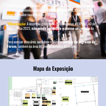
Caso ainda não tenha feito sua inscrição e queria participar do evento,
compareça presencialmente no
CREDENCIAMENTO
, na entrada do
evento e realize sua inscrição gratuita.
*Observação:
A inscrição gratuita dá direito apenas a EXPOSIÇÃO da
ExpoElétrica 2023,
não sendo permitido o acesso ao recinto
do
Fórum.
Para acessar essa área, você deve realizar a
compra do ingresso do
Fórum
, também na área de credenciamento do evento.
Mapa da Exposição