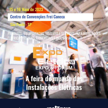
15 e 16 Maio de 2023
Centro de Convenções Frei Caneca
São Paulo - SP
PRODUTOS, EQUIPAMENTOS, SISTEMAS E SERVIÇOS PARA INSTALAÇÕES
ELÉTRICAS PREDIAIS, COMERCIAIS E INDUSTRIAIS
EXPO & FÓRUM
A feira do mundo das
Instalações Elétricas